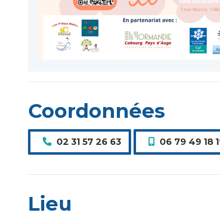
Coordonnées
02 31 57 26 63
06 79 49 18 
Lieu