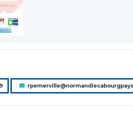
19
rpemerville@normandiecabourgpays