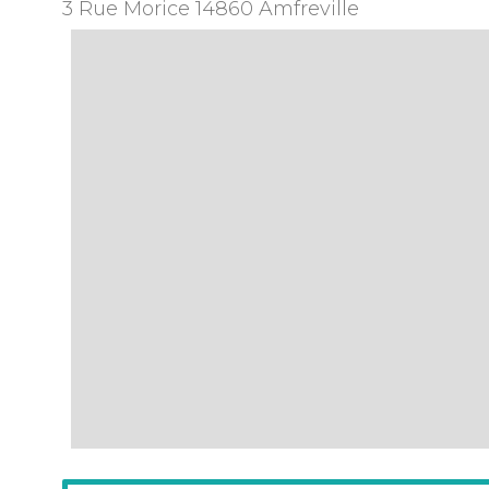
3 Rue Morice
14860
Amfreville