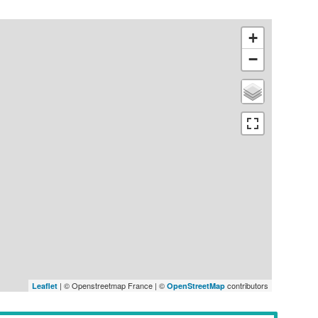
+
−
| © Openstreetmap France | ©
contributors
Leaflet
OpenStreetMap