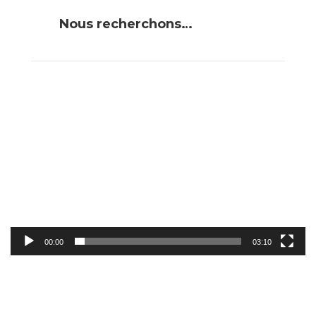
Nous recherchons…
Lecteur
vidéo
00:00
03:10