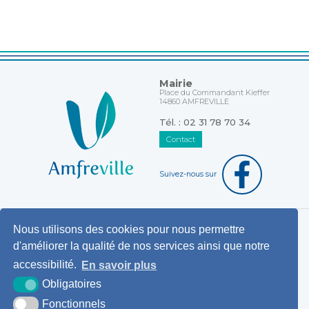
Mairie
Place du Commandant Kieffer
14860 AMFREVILLE
Tél. : 02 31 78 70 34
Contact
Suivez-nous sur
Nous utilisons des cookies pour nous permettre
Horaires d'ouverture au public
d'améliorer la qualité de nos services ainsi que notre
Pemanences des élus
accessibilité.
En savoir plus
Démarches administratives
Obligatoires
Agence postale communale
Fonctionnels