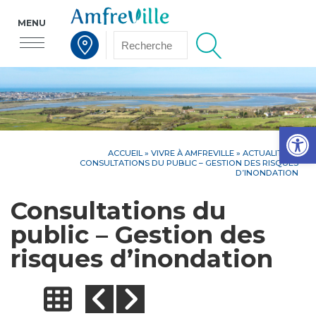
MENU
Voir la carte interactive
Op
ACCUEIL
»
VIVRE À AMFREVILLE
»
ACTUALITÉS
»
CONSULTATIONS DU PUBLIC – GESTION DES RISQUES
D’INONDATION
Consultations du
public – Gestion des
risques d’inondation