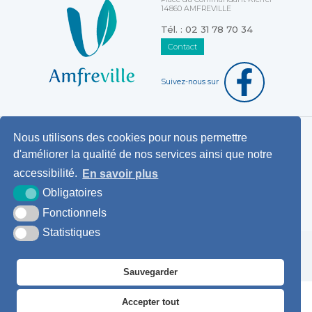
14860 AMFREVILLE
Tél. : 02 31 78 70 34
Contact
Suivez-nous sur
Nous utilisons des cookies pour nous permettre
Horaires d'ouverture au public
d'améliorer la qualité de nos services ainsi que notre
Pemanences des élus
accessibilité.
En savoir plus
Démarches administratives
Obligatoires
Agence postale communale
Fonctionnels
Statistiques
Krea3
Plan du
Mentions
Accessibilité
site
légales
Sauvegarder
Accepter tout