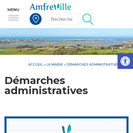
MENU
Voir la carte interactive
Op
ACCUEIL
»
LA MAIRIE
»
DÉMARCHES ADMINISTRATIVES
Démarches
administratives