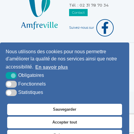
Tél. : 02 31 78 70 34
Contact
Suivez-nous sur
Nous utilisons des cookies pour nous permettre
Horaires d'ouverture au public
d'améliorer la qualité de nos services ainsi que notre
Pemanences des élus
accessibilité.
En savoir plus
Démarches administratives
Obligatoires
Agence postale communale
Fonctionnels
Statistiques
Krea3
Plan du
Mentions
Accessibilité
site
légales
Sauvegarder
Accepter tout