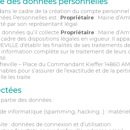
cte des données personnelles
ns le cadre de la création du compte personnel de
nées Personnelles est :
Propriétaire
: Mairie d’Am
é par son représentant légal
 données qu’il collecte
Propriétaire
: Mairie d’Am
adre des dispositions légales en vigueur. Il appa
E d’établir les finalités de ses traitements de d
e information complète sur le traitement de leurs
té.
mfreville – Place du Commandant Kieffer 14860 AM
nables pour s’assurer de l’exactitude et de la pe
e les traite.
ectées
u partie des données :
aude informatique (spamming, hacking…) : matériel 
Site : données de connexion et d’utilisation