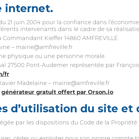
e internet.
5 du 21 juin 2004 pour la confiance dans l’économie
fférents intervenants dans le cadre de sa réalisatio
e du Commandant Kieffer 14860 AMFREVILLE
ine – mairie@amfreville.fr
nne physique ou une personne morale.
al 27500 Pont-Audemer représentée par François
/fr
Xavier Madelaine – mairie@amfreville.fr
u
générateur gratuit offert par Orson.io
s d’utilisation du site et
tégée par les dispositions du Code de la Propriété
iser, céder ou exploiter pour son propre compte t