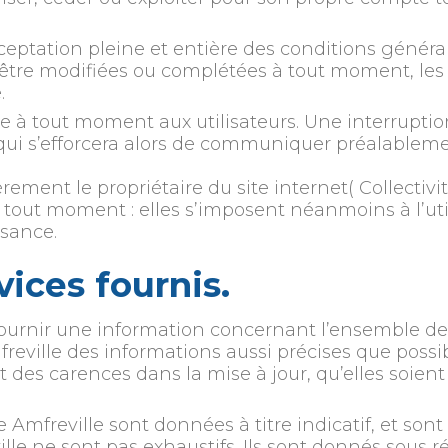
cceptation pleine et entière des conditions général
d’être modifiées ou complétées à tout moment, les 
.
le à tout moment aux utilisateurs. Une interrupt
 qui s’efforcera alors de communiquer préalablemen
èrement le propriétaire du site internet( Collectivi
out moment : elles s’imposent néanmoins à l’utilisa
ssance.
vices fournis.
fournir une information concernant l’ensemble des a
mfreville des informations aussi précises que possib
 des carences dans la mise à jour, qu’elles soient 
 Amfreville sont données à titre indicatif, et sont s
lle ne sont pas exhaustifs. Ils sont donnés sous 