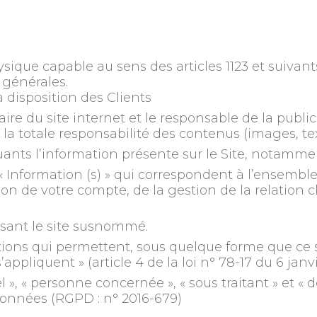
ique capable au sens des articles 1123 et suivant
s générales.
 disposition des Clients
aire du site internet et le responsable de la public
à la totale responsabilité des contenus (images, tex
nts l’information présente sur le Site, notammen
Information (s) » qui correspondent à l’ensembl
on de votre compte, de la gestion de la relation cl
isant le site susnommé.
ions qui permettent, sous quelque forme que ce so
ppliquent » (article 4 de la loi n° 78-17 du 6 janvi
, « personne concernée », « sous traitant » et « d
onnées (RGPD : n° 2016-679)