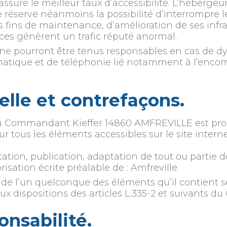
 assure le meilleur taux d’accessibilité. L’hébergeu
l se réserve néanmoins la possibilité d’interrompr
 fins de maintenance, d’amélioration de ses infras
vices génèrent un trafic réputé anormal.
r ne pourront être tenus responsables en cas de 
rmatique et de téléphonie lié notamment à l’en
uelle et contrefaçons.
 du Commandant Kieffer 14860 AMFREVILLE est propr
 sur tous les éléments accessibles sur le site inte
ation, publication, adaptation de tout ou partie 
orisation écrite préalable de : Amfreville.
u de l’un quelconque des éléments qu’il contient
dispositions des articles L.335-2 et suivants du C
onsabilité.