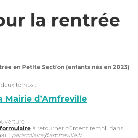
our la rentrée
trée en Petite Section (enfants nés en 2023)
n deux temps :
la Mairie d’Amfreville
ouverture.
e formulaire
à retourner dûment rempli dans
ail :
periscolaire@amfreville.fr