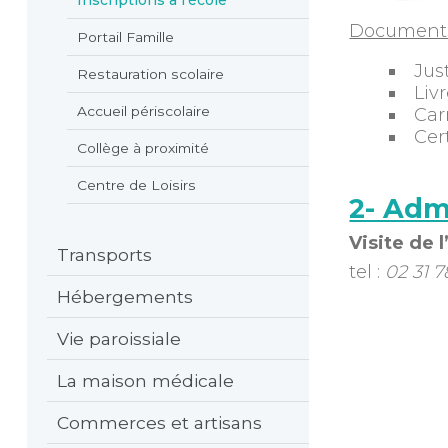
Documents 
Portail Famille
Jus
Restauration scolaire
Liv
Accueil périscolaire
Car
Cer
Collège à proximité
Centre de Loisirs
2- Admi
Visite de l
Transports
tel :
02 31 7
Hébergements
Vie paroissiale
La maison médicale
Commerces et artisans