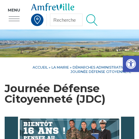
MENU
Voir la carte interactive
Op
ACCUEIL
»
LA MAIRIE
»
DÉMARCHES ADMINISTRATIVES
»
JOURNÉE DÉFENSE CITOYENNETÉ
Journée Défense
Citoyenneté (JDC)