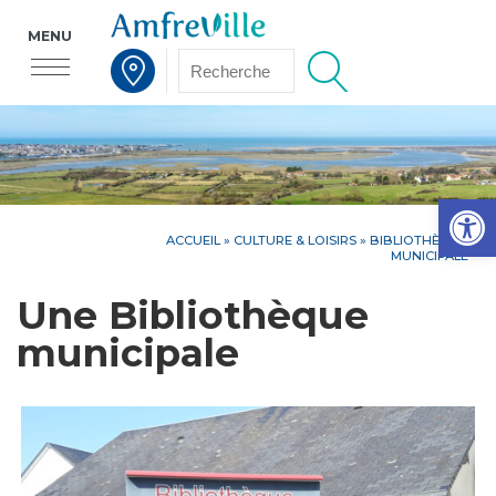
MENU
Voir la carte interactive
Op
ACCUEIL
»
CULTURE & LOISIRS
»
BIBLIOTHÈQUE
MUNICIPALE
Une Bibliothèque
municipale