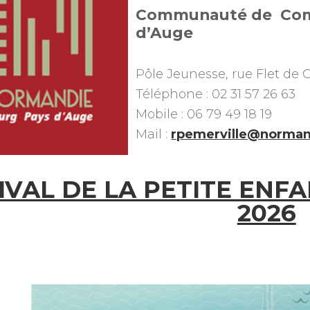
Communauté de Com
d’Auge
Pôle Jeunesse, rue Flet de 
Téléphone : 02 31 57 26 63
Mobile : 06 79 49 18 19
Mail :
rpemerville@norman
IVAL DE LA PETITE ENFA
2026