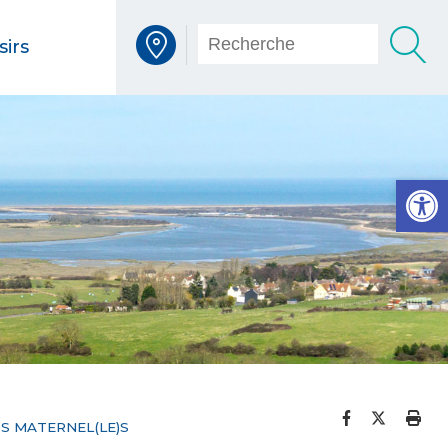
sirs
Voir la carte interactive
Op
Partager s
Partage
Imp
)S MATERNEL(LE)S