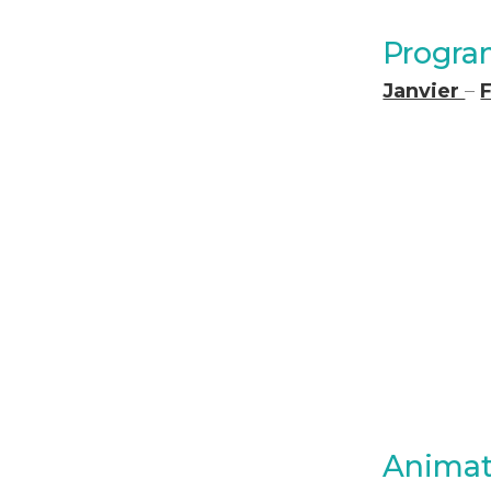
Progra
Janvier
–
Animat