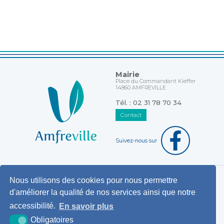
Mairie
Place du Commandant Kieffer
14860 AMFREVILLE
Tél. : 02 31 78 70 34
Contact
Suivez-nous sur
Nous utilisons des cookies pour nous permettre
Horaires d'ouverture au public
d'améliorer la qualité de nos services ainsi que notre
Pemanences des élus
accessibilité.
En savoir plus
Démarches administratives
Obligatoires
Agence postale communale