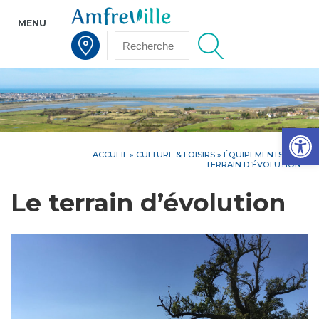
MENU
Voir la carte interactive
Op
ACCUEIL
»
CULTURE & LOISIRS
»
ÉQUIPEMENTS
»
LE
TERRAIN D’ÉVOLUTION
Le terrain d’évolution