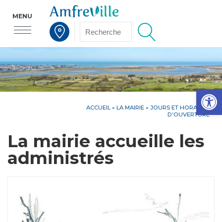
MENU
Voir la carte interactive
Op
ACCUEIL
»
LA MAIRIE
»
JOURS ET HORAIRES
D’OUVERTURE
La mairie accueille les
administrés