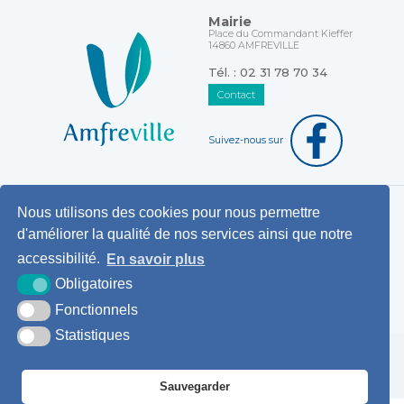
Mairie
Place du Commandant Kieffer
14860 AMFREVILLE
Tél. : 02 31 78 70 34
Contact
Suivez-nous sur
Nous utilisons des cookies pour nous permettre
Horaires d'ouverture au public
d'améliorer la qualité de nos services ainsi que notre
Pemanences des élus
accessibilité.
En savoir plus
Démarches administratives
Obligatoires
Agence postale communale
Fonctionnels
Statistiques
Krea3
Plan du
Mentions
Accessibilité
site
légales
Sauvegarder