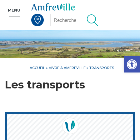
MENU
Voir la carte interactive
Op
ACCUEIL
»
VIVRE À AMFREVILLE
»
TRANSPORTS
Les transports