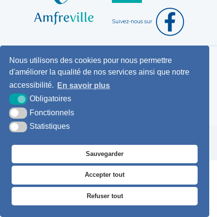
Suivez-nous sur
Nous utilisons des cookies pour nous permettre
Horaires d'ouverture au public
d'améliorer la qualité de nos services ainsi que notre
Pemanences des élus
accessibilité.
En savoir plus
Démarches administratives
Obligatoires
Agence postale communale
Fonctionnels
Statistiques
Krea3
Plan du
Mentions
Accessibilité
site
légales
Sauvegarder
Accepter tout
Refuser tout