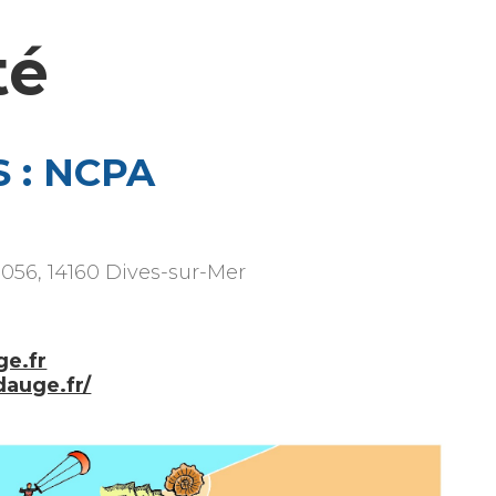
té
: NCPA
0056, 14160 Dives-sur-Mer
e.fr
auge.fr/