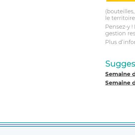
(bouteilles
le territoire
Pensez-y !
gestion re
Plus d’info
Sugges
Semaine d
Semaine d