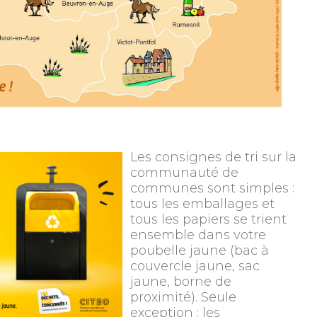
Les consignes de tri sur la
communauté de
communes sont simples :
tous les emballages et
tous les papiers se trient
ensemble dans votre
poubelle jaune (bac à
couvercle jaune, sac
jaune, borne de
proximité). Seule
exception : les