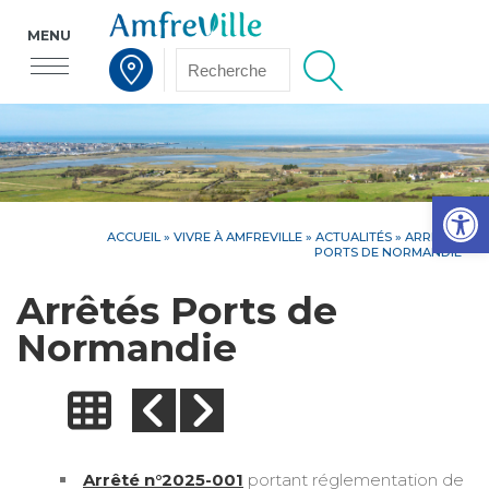
MENU
Voir la carte interactive
Op
ACCUEIL
»
VIVRE À AMFREVILLE
»
ACTUALITÉS
» ARRÊTÉS
PORTS DE NORMANDIE
Arrêtés Ports de
Normandie
Arrêté n°2025-001
portant réglementation de