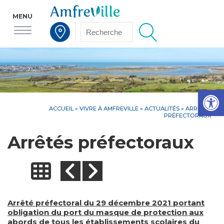
MENU
Voir la carte interactive
Op
ACCUEIL
»
VIVRE À AMFREVILLE
»
ACTUALITÉS
» ARRÊTÉS
PRÉFECTORAUX
Arrêtés préfectoraux
Arrêté préfectoral du 29 décembre 2021 portant
obligation du port du masque de protection aux
abords de tous les établissements scolaires du