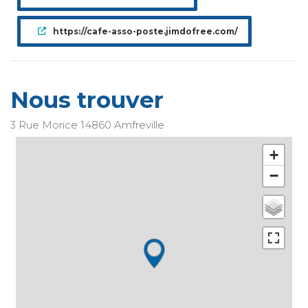
https://cafe-asso-poste.jimdofree.com/
Nous trouver
3 Rue Morice
14860
Amfreville
+
−