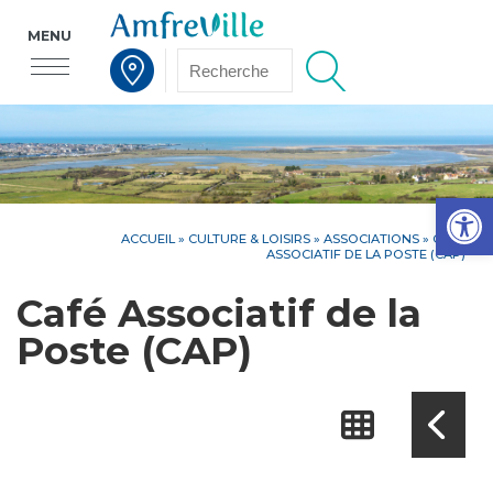
MENU
Voir la carte interactive
Op
ACCUEIL
»
CULTURE & LOISIRS
»
ASSOCIATIONS
» CAFÉ
ASSOCIATIF DE LA POSTE (CAP)
Café Associatif de la
Poste (CAP)