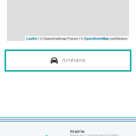
| © Openstreetmap France | ©
contributors
Leaflet
OpenStreetMap
Itinéraire
Mairie
Place du Commandant Kieffer