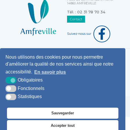
14860 AMFREVILLE
Tél. : 02 31 78 70 34
Contact
Suivez-nous sur
Nous utilisons des cookies pour nous permettre
Horaires d'ouverture au public
d'améliorer la qualité de nos services ainsi que notre
Pemanences des élus
accessibilité.
En savoir plus
Démarches administratives
Obligatoires
Agence postale communale
Fonctionnels
Statistiques
Krea3
Plan du
Mentions
Accessibilité
site
légales
Sauvegarder
Accepter tout