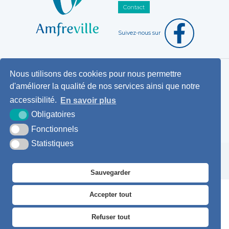
Contact
Suivez-nous sur
Nous utilisons des cookies pour nous permettre
Horaires d'ouverture au public
d'améliorer la qualité de nos services ainsi que notre
Pemanences des élus
accessibilité.
En savoir plus
Démarches administratives
Obligatoires
Agence postale communale
Fonctionnels
Statistiques
Krea3
Plan du
Mentions
Accessibilité
site
légales
Sauvegarder
Accepter tout
Refuser tout