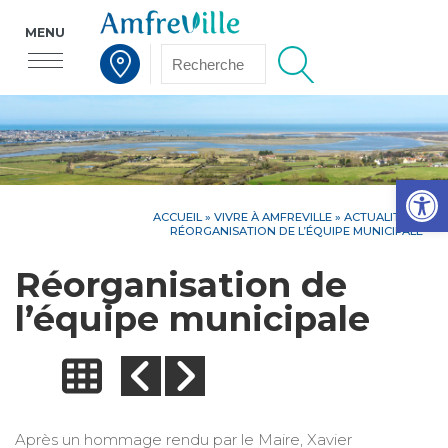
MENU
Voir la carte interactive
Op
ACCUEIL
»
VIVRE À AMFREVILLE
»
ACTUALITÉS
»
RÉORGANISATION DE L’ÉQUIPE MUNICIPALE
Réorganisation de
l’équipe municipale
Après un hommage rendu par le Maire, Xavier