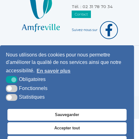
Tél. : 02 31 78 70 34
Contact
Suivez-nous sur
Nous utilisons des cookies pour nous permettre
Horaires d'ouverture au public
d'améliorer la qualité de nos services ainsi que notre
Pemanences des élus
accessibilité.
En savoir plus
Démarches administratives
Obligatoires
Agence postale communale
Fonctionnels
Statistiques
Krea3
Plan du
Mentions
Accessibilité
site
légales
Sauvegarder
Accepter tout