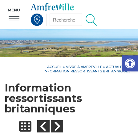
MENU
Voir la carte interactive
Op
ACCUEIL
»
VIVRE À AMFREVILLE
»
ACTUALITÉS
»
INFORMATION RESSORTISSANTS BRITANNIQUES
Information
ressortissants
britanniques