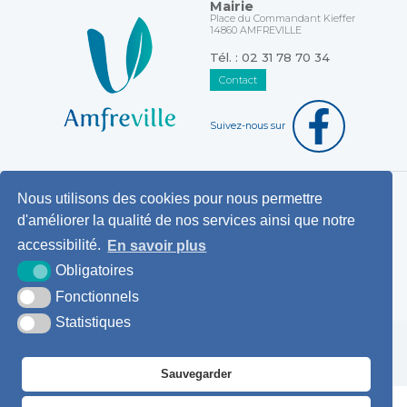
Mairie
Place du Commandant Kieffer
14860 AMFREVILLE
Tél. : 02 31 78 70 34
Contact
Suivez-nous sur
Nous utilisons des cookies pour nous permettre
Horaires d'ouverture au public
d'améliorer la qualité de nos services ainsi que notre
Pemanences des élus
accessibilité.
En savoir plus
Démarches administratives
Obligatoires
Agence postale communale
Fonctionnels
Statistiques
Krea3
Plan du
Mentions
Accessibilité
site
légales
Sauvegarder