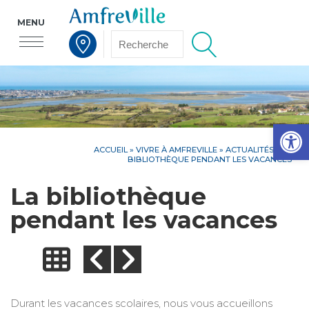
MENU
Voir la carte interactive
Op
ACCUEIL
»
VIVRE À AMFREVILLE
»
ACTUALITÉS
» LA
BIBLIOTHÈQUE PENDANT LES VACANCES
La bibliothèque
pendant les vacances
Durant les vacances scolaires, nous vous accueillons