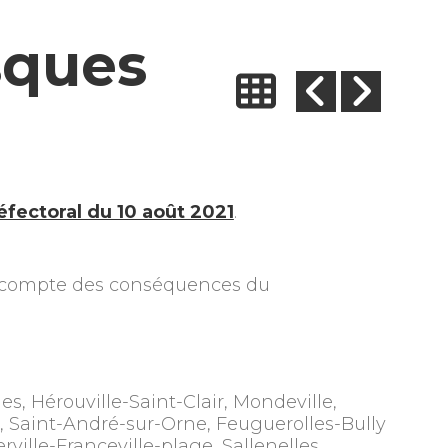
sques
éfectoral du 10 août 2021
.
n compte des conséquences du
es, Hérouville-Saint-Clair, Mondeville,
r, Saint-André-sur-Orne, Feuguerolles-Bully
ille-Franceville-plage, Sallenelles.