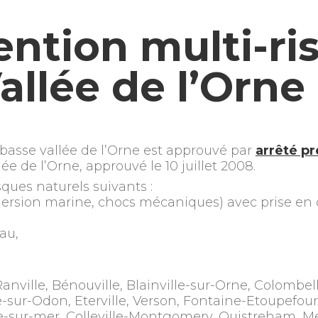
ention multi-ri
allée de l’Orne
 basse vallée de l’Orne est approuvé par
arrêté pr
e de l’Orne, approuvé le 10 juillet 2008.
ques naturels suivants :
mersion marine, chocs mécaniques) avec prise e
au,
nville, Bénouville, Blainville-sur-Orne, Colombell
e-sur-Odon, Eterville, Verson, Fontaine-Etoupefou
-sur-mer, Colleville-Montgomery, Ouistreham, Merv