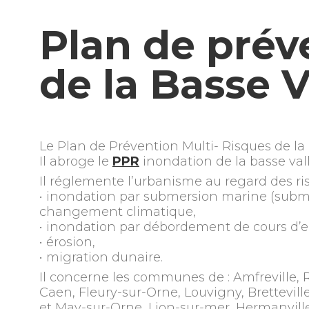
Plan de prév
de la Basse V
Le Plan de Prévention Multi- Risques de la
Il abroge le
PPR
inondation de la basse vallé
Il réglemente l’urbanisme au regard des ris
• inondation par submersion marine (sub
changement climatique,
• inondation par débordement de cours d’e
• érosion,
• migration dunaire.
Il concerne les communes de : Amfreville, Ra
Caen, Fleury-sur-Orne, Louvigny, Brettevill
et May-sur-Orne, Lion-sur-mer, Hermanville