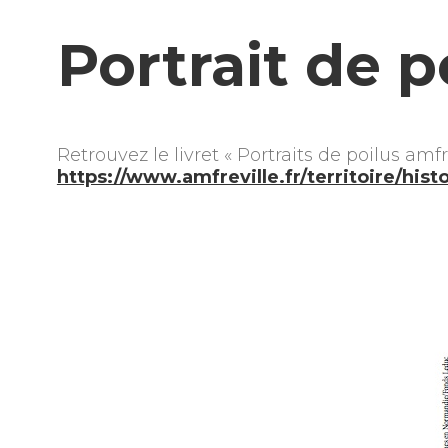
Portrait de p
Retrouvez le livret « Portraits de poilus amfre
https://www.amfreville.fr/territoire/his