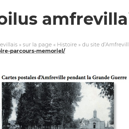
oilus amfrevilla
villais » sur la page « Histoire » du site d’Amfrevill
toire-parcours-memoriel/