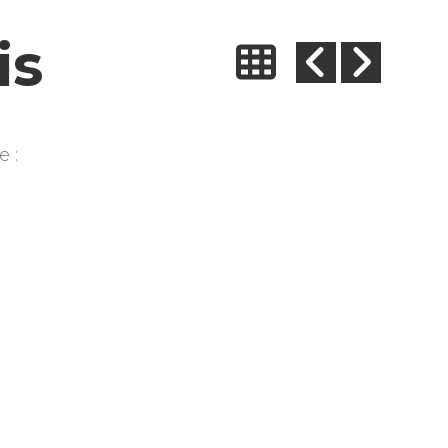
is
e :