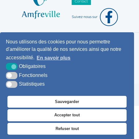
Contact
Suivez-nous sur
Nous utilisons des cookies pour nous permettre
Horaires d'ouverture au public
d'améliorer la qualité de nos services ainsi que notre
Pemanences des élus
accessibilité.
En savoir plus
Démarches administratives
Obligatoires
Agence postale communale
Fonctionnels
Statistiques
Krea3
Plan du
Mentions
Accessibilité
site
légales
Sauvegarder
Accepter tout
Refuser tout