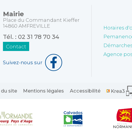
Mairie
Place du Commandant Kieffer
14860 AMFREVILLE
Horaires d'
Tél. : 02 31 78 70 34
Pemanences
Démarches 
Contact
Agence po
Suivez-nous sur
 du site
Mentions légales
Accessibilité
Krea3