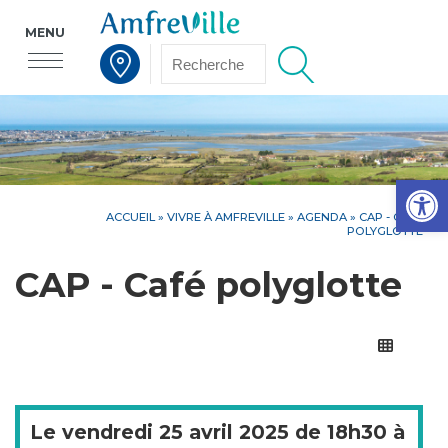
MENU
Voir la carte interactive
Op
ACCUEIL
»
VIVRE À AMFREVILLE
»
AGENDA
» CAP - CAFÉ
POLYGLOTTE
CAP - Café polyglotte
Le
vendredi
25 avril 2025 de
18h30
à