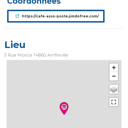
Coordonnées
https://cafe-asso-poste.jimdofree.com/
Lieu
3 Rue Morice
14860
Amfreville
+
−