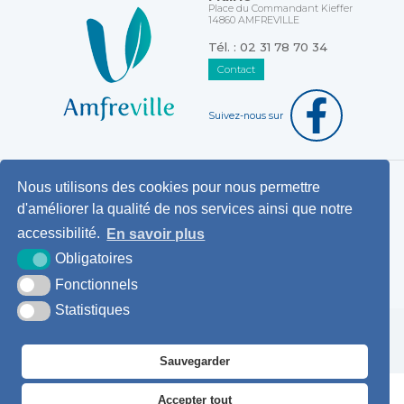
Place du Commandant Kieffer
14860 AMFREVILLE
Tél. : 02 31 78 70 34
Contact
Suivez-nous sur
Nous utilisons des cookies pour nous permettre
Horaires d'ouverture au public
d'améliorer la qualité de nos services ainsi que notre
Pemanences des élus
accessibilité.
En savoir plus
Démarches administratives
Obligatoires
Agence postale communale
Fonctionnels
Statistiques
Krea3
Plan du
Mentions
Accessibilité
site
légales
Sauvegarder
Accepter tout