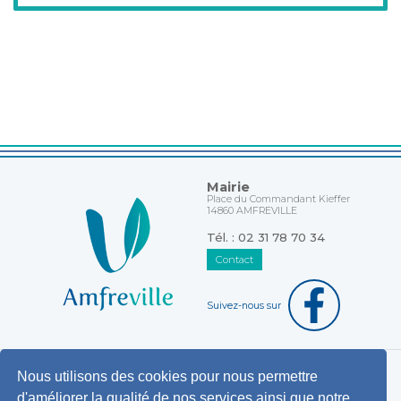
Mairie
Place du Commandant Kieffer
14860 AMFREVILLE
Tél. : 02 31 78 70 34
Contact
Suivez-nous sur
Nous utilisons des cookies pour nous permettre
Horaires d'ouverture au public
d'améliorer la qualité de nos services ainsi que notre