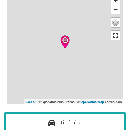
+
−
| © Openstreetmap France | ©
contributors
Leaflet
OpenStreetMap
Itinéraire