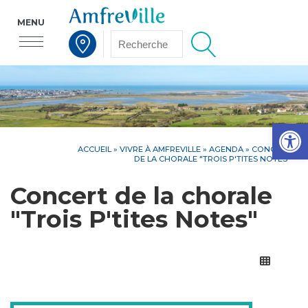
MENU
Voir la carte interactive
Op
ACCUEIL
»
VIVRE À AMFREVILLE
»
AGENDA
» CONCERT
DE LA CHORALE "TROIS P'TITES NOTES"
Concert de la chorale
"Trois P'tites Notes"