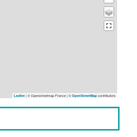
| © Openstreetmap France | ©
contributors
Leaflet
OpenStreetMap