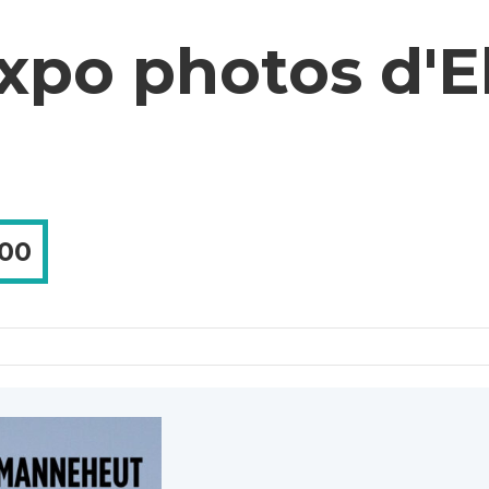
xpo photos d'El
00