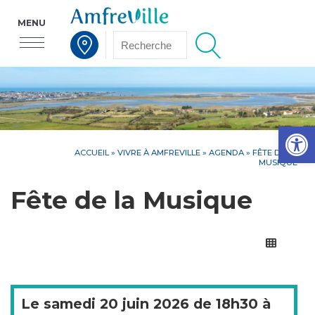
MENU
Voir la carte interactive
Op
ACCUEIL
»
VIVRE À AMFREVILLE
»
AGENDA
» FÊTE DE LA
MUSIQUE
Fête de la Musique
Le
samedi
20 juin 2026 de
18h30
à