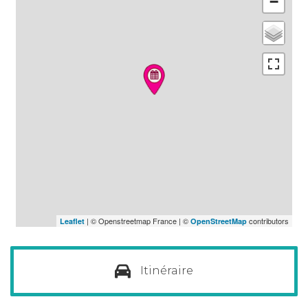
−
| © Openstreetmap France | ©
contributors
Leaflet
OpenStreetMap
Itinéraire