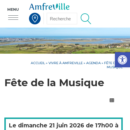
MENU
Voir la carte interactive
Op
ACCUEIL
»
VIVRE À AMFREVILLE
»
AGENDA
» FÊTE DE LA
MUSIQUE
Fête de la Musique
Le
dimanche
21 juin 2026 de
17h00
à