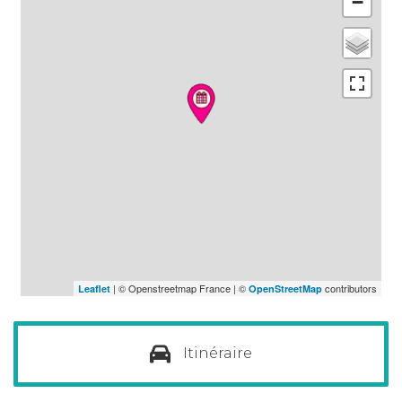
−
| © Openstreetmap France | ©
contributors
Leaflet
OpenStreetMap
Itinéraire