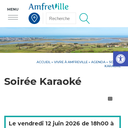
MENU
Voir la carte interactive
Op
ACCUEIL
»
VIVRE À AMFREVILLE
»
AGENDA
» SOIRÉE
KARAOKÉ
Soirée Karaoké
Le
vendredi
12 juin 2026 de
18h00
à