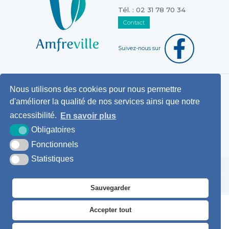
Tél. : 02 31 78 70 34
Contact
Suivez-nous sur
Nous utilisons des cookies pour nous permettre
Horaires d'ouverture au public
d'améliorer la qualité de nos services ainsi que notre
Pemanences des élus
accessibilité.
En savoir plus
Démarches administratives
Obligatoires
Agence postale communale
Fonctionnels
Statistiques
Krea3
Plan du
Mentions
Accessibilité
site
légales
Sauvegarder
Accepter tout