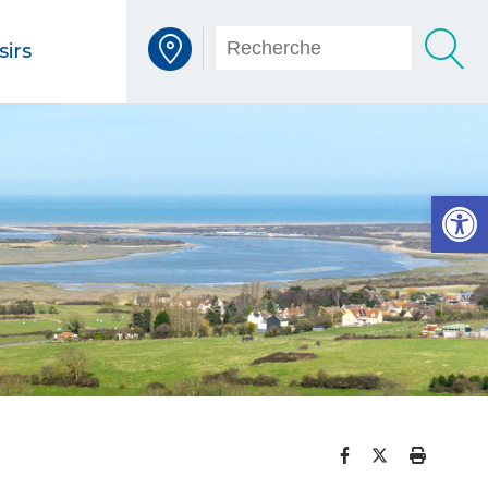
sirs
Voir la carte interactive
Op
Partager sur 
Partager s
Imprim