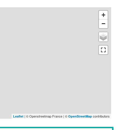
+
−
| © Openstreetmap France | ©
contributors
Leaflet
OpenStreetMap