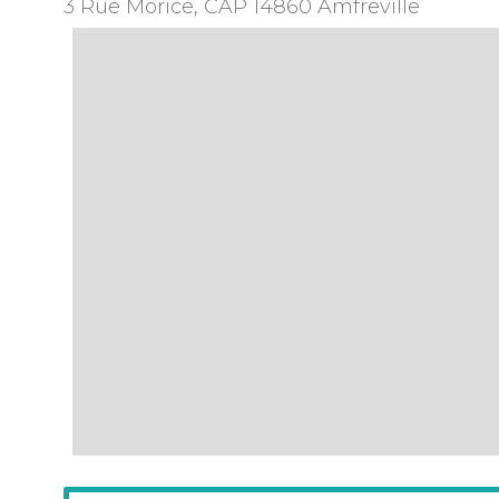
3 Rue Morice, CAP
14860
Amfreville