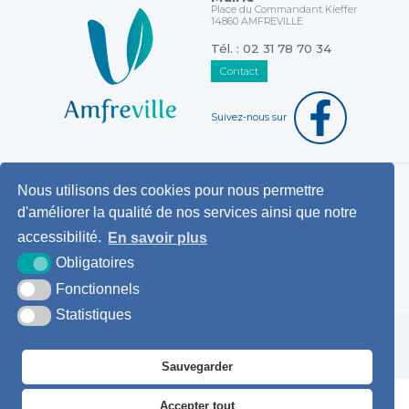
Place du Commandant Kieffer
14860 AMFREVILLE
Tél. : 02 31 78 70 34
Contact
Suivez-nous sur
Nous utilisons des cookies pour nous permettre
Horaires d'ouverture au public
d'améliorer la qualité de nos services ainsi que notre
Pemanences des élus
accessibilité.
En savoir plus
Démarches administratives
Obligatoires
Agence postale communale
Fonctionnels
Statistiques
Krea3
Plan du
Mentions
Accessibilité
site
légales
Sauvegarder
Accepter tout