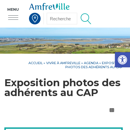
MENU
Voir la carte interactive
Op
ACCUEIL
»
VIVRE À AMFREVILLE
»
AGENDA
» EXPOSITION
PHOTOS DES ADHÉRENTS AU CAP
Exposition photos des
adhérents au CAP