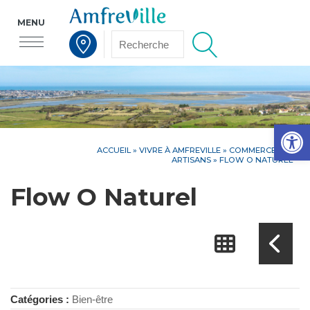
MENU
Voir la carte interactive
Op
ACCUEIL
»
VIVRE À AMFREVILLE
»
COMMERCES ET
ARTISANS
» FLOW O NATUREL
Flow O Naturel
Catégories :
Bien-être