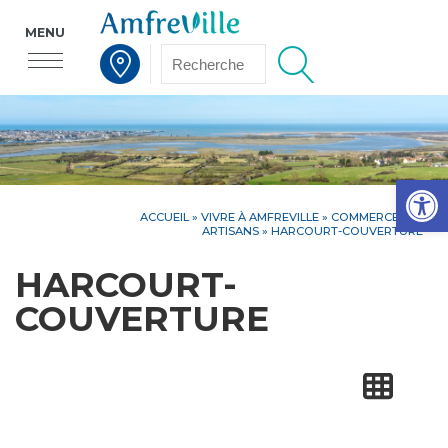
MENU
Voir la carte interactive
Op
ACCUEIL
»
VIVRE À AMFREVILLE
»
COMMERCES ET
ARTISANS
» HARCOURT-COUVERTURE
HARCOURT-
COUVERTURE