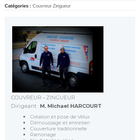
Catégories :
Couvreur Zingueur
COUVREUR – ZINGUEUR
Dirigeant :
M. Michael HARCOURT
Création et pose de Vélux
Démoussage et entretien
Couverture traditionnelle
Ramonage