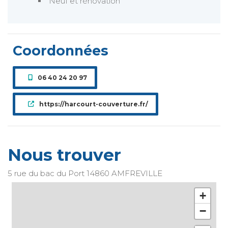
Neuf et rénovation
Coordonnées
06 40 24 20 97
https://harcourt-couverture.fr/
Nous trouver
5 rue du bac du Port
14860
AMFREVILLE
+
−