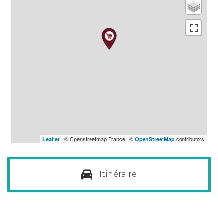
| © Openstreetmap France | ©
contributors
Leaflet
OpenStreetMap
Itinéraire