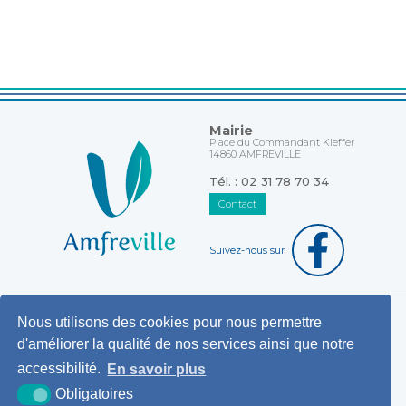
Mairie
Place du Commandant Kieffer
14860 AMFREVILLE
Tél. : 02 31 78 70 34
Contact
Suivez-nous sur
Nous utilisons des cookies pour nous permettre
Horaires d'ouverture au public
d'améliorer la qualité de nos services ainsi que notre
Pemanences des élus
accessibilité.
En savoir plus
Démarches administratives
Obligatoires
Agence postale communale