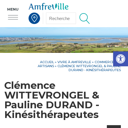
MENU
Voir la carte interactive
Op
ACCUEIL
»
VIVRE À AMFREVILLE
»
COMMERCES ET
ARTISANS
» CLÉMENCE WITTEVRONGEL & PAULINE
DURAND - KINÉSITHÉRAPEUTES
Clémence
WITTEVRONGEL &
Pauline DURAND -
Kinésithérapeutes