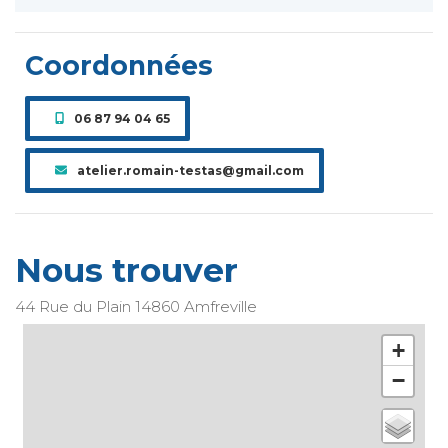
Coordonnées
06 87 94 04 65
atelier.romain-testas@gmail.com
Nous trouver
44 Rue du Plain
14860
Amfreville
+
−