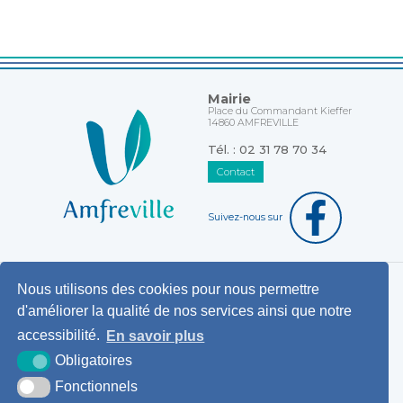
Mairie
Place du Commandant Kieffer
14860 AMFREVILLE
Tél. : 02 31 78 70 34
Contact
Suivez-nous sur
Nous utilisons des cookies pour nous permettre
Horaires d'ouverture au public
d'améliorer la qualité de nos services ainsi que notre
Pemanences des élus
accessibilité.
En savoir plus
Démarches administratives
Obligatoires
Agence postale communale
Fonctionnels