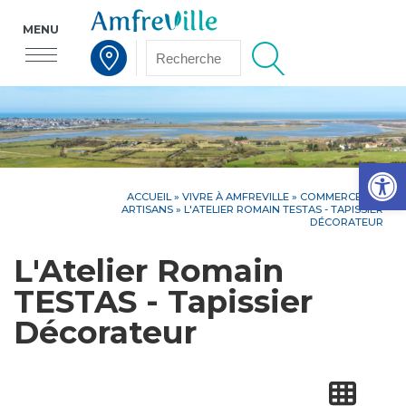
MENU
Voir la carte interactive
Op
ACCUEIL
»
VIVRE À AMFREVILLE
»
COMMERCES ET
ARTISANS
» L'ATELIER ROMAIN TESTAS - TAPISSIER
DÉCORATEUR
L'Atelier Romain
TESTAS - Tapissier
Décorateur