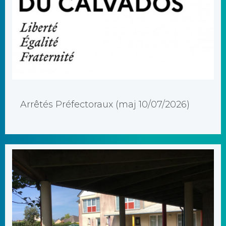
A partir du 1er septembre 2025 : portant restriction des [...]
Arrêtés Préfectoraux (maj 10/07/2026)