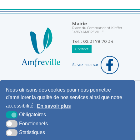
Mairie
Place du Commandant Kieffer
14860 AMFREVILLE
Tél. : 02 31 78 70 34
Contact
Suivez-nous sur
Nous utilisons des cookies pour nous permettre
Horaires d'ouverture au public
d'améliorer la qualité de nos services ainsi que notre
Pemanences des élus
accessibilité.
En savoir plus
Démarches administratives
Obligatoires
Agence postale communale
Fonctionnels
Statistiques
Krea3