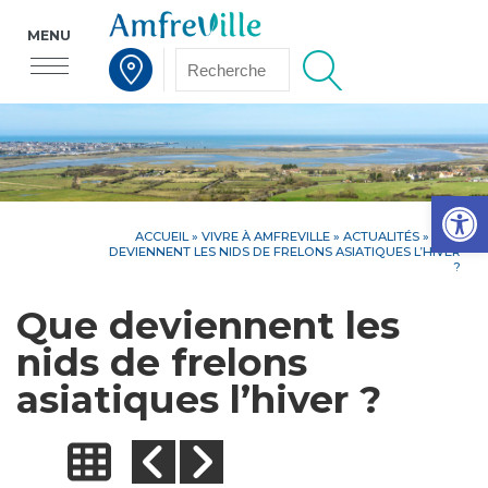
MENU
Voir la carte interactive
Op
ACCUEIL
»
VIVRE À AMFREVILLE
»
ACTUALITÉS
» QUE
DEVIENNENT LES NIDS DE FRELONS ASIATIQUES L’HIVER
?
Que deviennent les
nids de frelons
asiatiques l’hiver ?