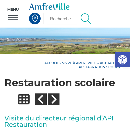
MENU
Voir la carte interactive
Op
ACCUEIL
»
VIVRE À AMFREVILLE
»
ACTUALITÉS
»
RESTAURATION SCOLAIRE
Restauration scolaire
Visite du directeur régional d’API
Restauration