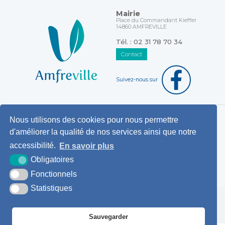
Mairie
Place du Commandant Kieffer
14860 AMFREVILLE
Tél. : 02 31 78 70 34
Contact
Suivez-nous sur
Nous utilisons des cookies pour nous permettre
Horaires d'ouverture au public
d'améliorer la qualité de nos services ainsi que notre
Pemanences des élus
accessibilité.
En savoir plus
Démarches administratives
Obligatoires
Agence postale communale
Fonctionnels
Statistiques
Krea3
Plan du
Mentions
Accessibilité
site
légales
Sauvegarder