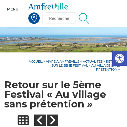
MENU
Voir la carte interactive
Op
ACCUEIL
»
VIVRE À AMFREVILLE
»
ACTUALITÉS
» RETOUR
SUR LE 5ÈME FESTIVAL « AU VILLAGE SANS
PRÉTENTION »
Retour sur le 5ème
Festival « Au village
sans prétention »