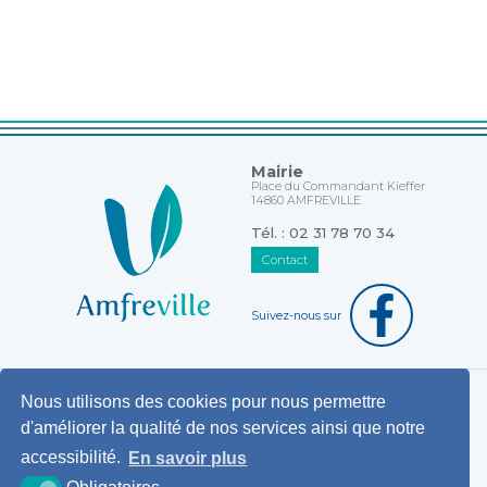
Mairie
Place du Commandant Kieffer
14860 AMFREVILLE
Tél. : 02 31 78 70 34
Contact
Suivez-nous sur
Nous utilisons des cookies pour nous permettre
Horaires d'ouverture au public
d'améliorer la qualité de nos services ainsi que notre
Pemanences des élus
accessibilité.
En savoir plus
Démarches administratives