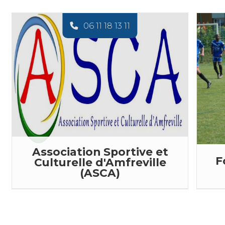
06 11 18 13 11
Association Sportive et
F
Culturelle d'Amfreville
(ASCA)
L'ASCA propose des activités sportives
Le F
et culturelles aux ...