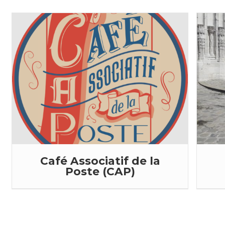
Café Associatif de la
Poste (CAP)
Le Café Associatif de la Poste a pour
L
objet de : ...