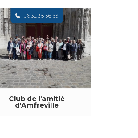
06 32 38 36 63
Club de l'amitié
d'Amfreville
e Club de l'amitié d'Amfreville
s'adresse à tous ...