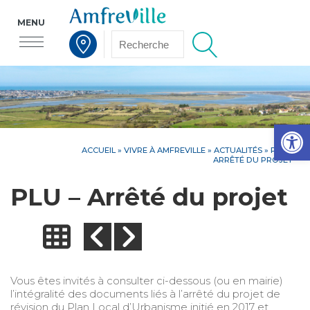
MENU
Voir la carte interactive
Op
ACCUEIL
»
VIVRE À AMFREVILLE
»
ACTUALITÉS
» PLU –
ARRÊTÉ DU PROJET
PLU – Arrêté du projet
Vous êtes invités à consulter ci-dessous (ou en mairie)
l’intégralité des documents liés à l’arrêté du projet de
révision du Plan Local d’Urbanisme initié en 2017 et