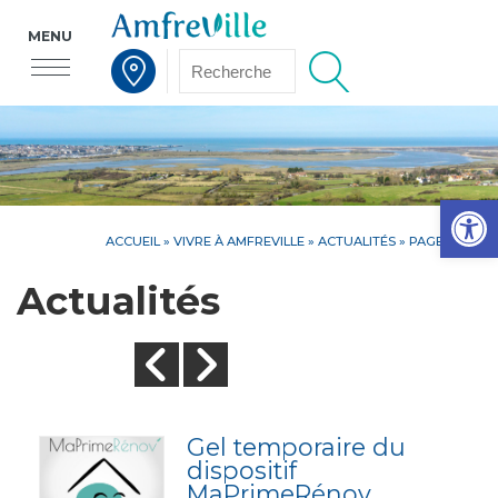
MENU
Voir la carte interactive
Op
ACCUEIL
»
VIVRE À AMFREVILLE
»
ACTUALITÉS
» PAGE 2
Actualités
Gel temporaire du
dispositif
MaPrimeRénov