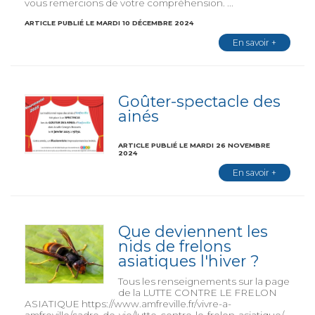
vous remercions de votre compréhension. ...
ARTICLE PUBLIÉ LE MARDI 10 DÉCEMBRE 2024
En savoir +
Goûter-spectacle des
ainés
ARTICLE PUBLIÉ LE MARDI 26 NOVEMBRE
2024
En savoir +
Que deviennent les
nids de frelons
asiatiques l'hiver ?
Tous les renseignements sur la page
de la LUTTE CONTRE LE FRELON
ASIATIQUE https://www.amfreville.fr/vivre-a-
amfreville/cadre-de-vie/lutte-contre-le-frelon-asiatique/