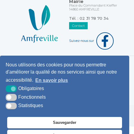
Mairie
Place du Commandant Kieffer
14860 AMFREVILLE
Tél. : 02 31 78 70 34
Contact
Suivez-nous sur
Nous utilisons des cookies pour nous permettre
Horaires d'ouverture au public
d'améliorer la qualité de nos services ainsi que notre
Pemanences des élus
accessibilité.
En savoir plus
Démarches administratives
Obligatoires
Agence postale communale
Fonctionnels
Statistiques
Krea3
Plan du
Mentions
Accessibilité
site
légales
Sauvegarder