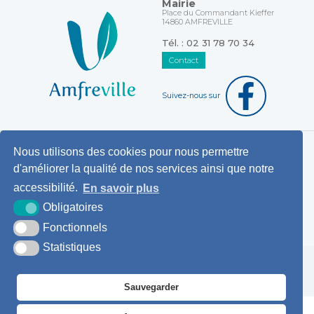
Mairie
Place du Commandant Kieffer
14860 AMFREVILLE
Tél. : 02 31 78 70 34
Contact
Suivez-nous sur
Nous utilisons des cookies pour nous permettre
Horaires d'ouverture au public
d'améliorer la qualité de nos services ainsi que notre
Pemanences des élus
accessibilité.
En savoir plus
Démarches administratives
Obligatoires
Agence postale communale
Fonctionnels
Statistiques
Krea3
Plan du
Mentions
Accessibilité
site
légales
Sauvegarder