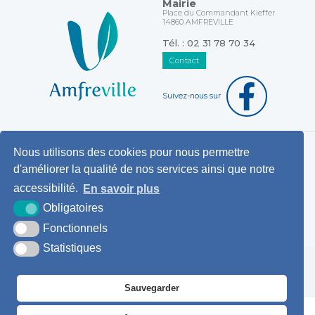
Mairie
Place du Commandant Kieffer
14860 AMFREVILLE
Tél. : 02 31 78 70 34
Contact
Suivez-nous sur
Nous utilisons des cookies pour nous permettre
Horaires d'ouverture au public
d'améliorer la qualité de nos services ainsi que notre
Pemanences des élus
accessibilité.
En savoir plus
Démarches administratives
Obligatoires
Agence postale communale
Fonctionnels
Statistiques
Krea3
Plan du
Mentions
Accessibilité
site
légales
Sauvegarder